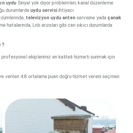
on
uydu
Sinyal yok diyor problemleri, kanal düzenleme
duğu durumlarda
uydu servisi
ihtiyacı
çözümlerinde,
televizyon
uydu
anten
servisine yada
çanak
e hatalarında, Lnb arızaları gibi can sıkıcı durumlarda
i ?
 profesyonel ekiplerimiz en kaliteli hizmeti sunmak için
ve verilen 4.8 ortalama puan doğru hizmet vereni seçmen