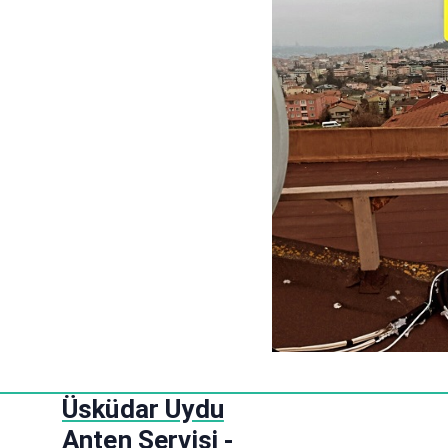
S
Üsküdar Uydu
k
Anten Servisi -