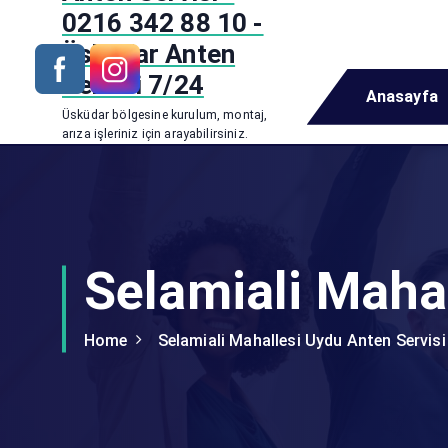
i
0216 342 88 10 -
p
Üsküdar Anten
t
Servisi 7/24
o
Anasayfa
c
Üsküdar bölgesine kurulum, montaj,
o
arıza işleriniz için arayabilirsiniz.
n
t
e
n
t
Selamiali Mahal
Home
Selamiali Mahallesi Uydu Anten Servisi