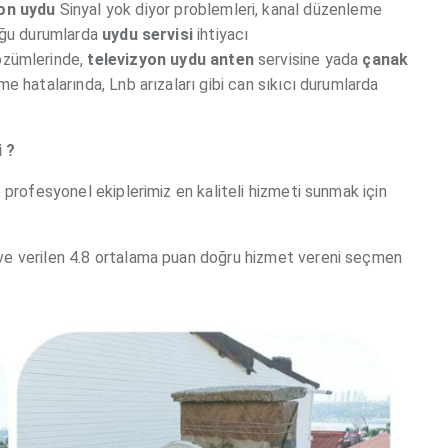
on
uydu
Sinyal yok diyor problemleri, kanal düzenleme
duğu durumlarda
uydu servisi
ihtiyacı
çözümlerinde,
televizyon
uydu
anten
servisine yada
çanak
e hatalarında, Lnb arızaları gibi can sıkıcı durumlarda
i ?
 profesyonel ekiplerimiz en kaliteli hizmeti sunmak için
ve verilen 4.8 ortalama puan doğru hizmet vereni seçmen