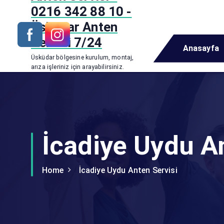
i
0216 342 88 10 -
p
Üsküdar Anten
t
Servisi 7/24
o
Anasayfa
c
Üsküdar bölgesine kurulum, montaj,
o
arıza işleriniz için arayabilirsiniz.
n
t
e
n
t
İcadiye Uydu A
Home
İcadiye Uydu Anten Servisi