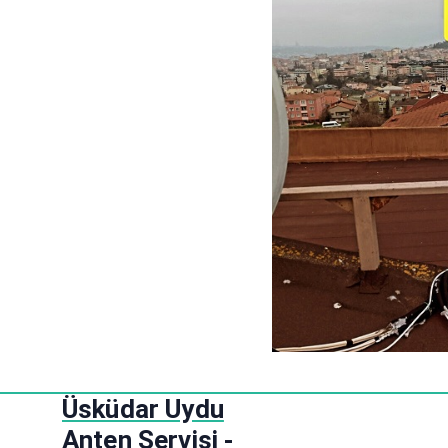
S
Üsküdar Uydu
k
Anten Servisi -