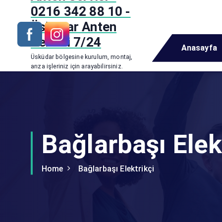
i
0216 342 88 10 -
p
Üsküdar Anten
t
Servisi 7/24
o
Anasayfa
c
Üsküdar bölgesine kurulum, montaj,
o
arıza işleriniz için arayabilirsiniz.
n
t
e
n
t
Bağlarbaşı Elek
Home
Bağlarbaşı Elektrikçi