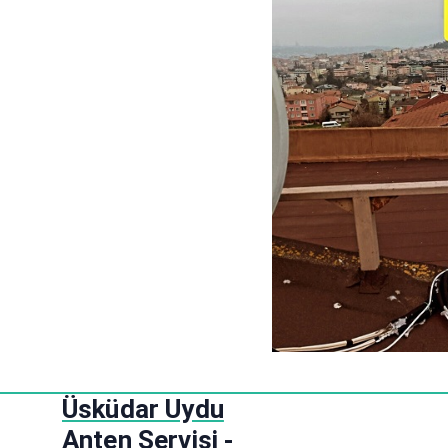
S
Üsküdar Uydu
k
Anten Servisi -