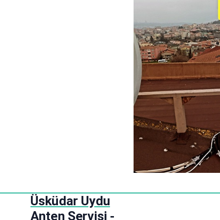
S
Üsküdar Uydu
k
Anten Servisi -