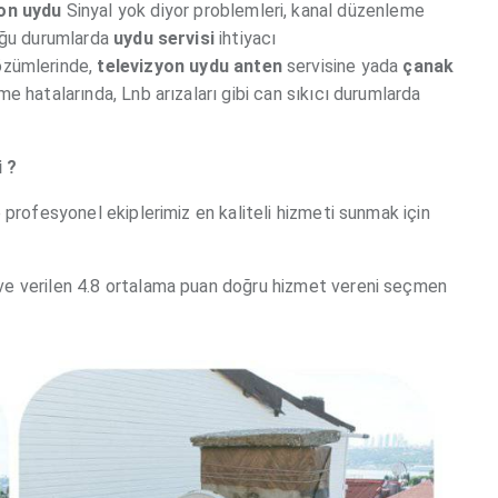
on
uydu
Sinyal yok diyor problemleri, kanal düzenleme
duğu durumlarda
uydu servisi
ihtiyacı
çözümlerinde,
televizyon
uydu
anten
servisine yada
çanak
e hatalarında, Lnb arızaları gibi can sıkıcı durumlarda
i ?
 profesyonel ekiplerimiz en kaliteli hizmeti sunmak için
ve verilen 4.8 ortalama puan doğru hizmet vereni seçmen