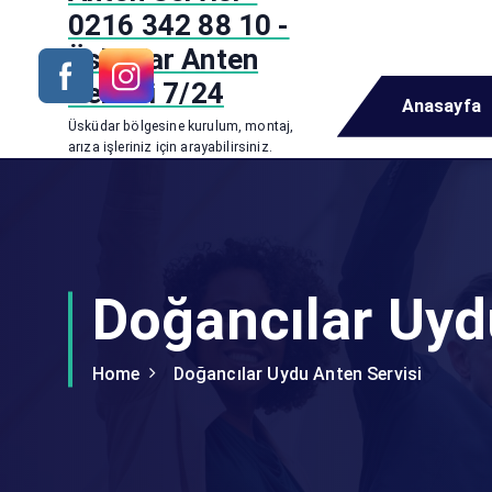
i
0216 342 88 10 -
p
Üsküdar Anten
t
Servisi 7/24
o
Anasayfa
c
Üsküdar bölgesine kurulum, montaj,
o
arıza işleriniz için arayabilirsiniz.
n
t
e
n
t
Doğancılar Uyd
Home
Doğancılar Uydu Anten Servisi