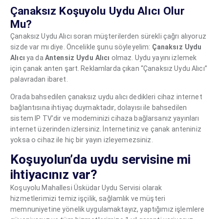
Çanaksız Koşuyolu Uydu Alıcı Olur
Mu?
Çanaksız Uydu Alıcı soran müşterilerden sürekli çağrı alıyoruz
sizde var mı diye. Öncelikle şunu söyleyelim:
Çanaksız Uydu
Alıcı
ya da
Antensiz Uydu Alıcı
olmaz. Uydu yayını izlemek
için çanak anten şart. Reklamlarda çıkan “Çanaksız Uydu Alıcı”
palavradan ibaret.
Orada bahsedilen çanaksız uydu alıcı dedikleri cihaz internet
bağlantısına ihtiyaç duymaktadır, dolayısı ile bahsedilen
sistem IP TV’dir ve modeminizi cihaza bağlarsanız yayınları
internet üzerinden izlersiniz. İnternetiniz ve çanak anteniniz
yoksa o cihaz ile hiç bir yayın izleyemezsiniz.
Koşuyolun’da uydu servisine mi
ihtiyacınız var?
Koşuyolu Mahallesi Üsküdar Uydu Servisi olarak
hizmetlerimizi temiz işçilik, sağlamlık ve müşteri
memnuniyetine yönelik uygulamaktayız, yaptığımız işlemlere