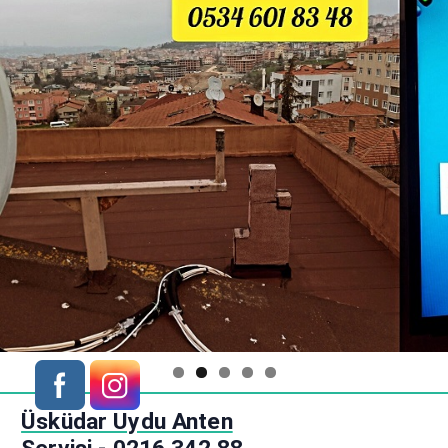
S
Üsküdar Uydu Anten
k
i