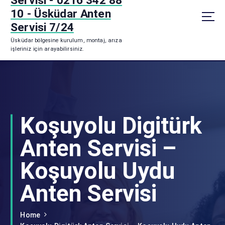
Servisi - 0216 342 88
p
10 - Üsküdar Anten
t
Servisi 7/24
o
Üsküdar bölgesine kurulum, montaj, arıza
c
işleriniz için arayabilirsiniz.
o
n
t
e
n
t
Koşuyolu Digitürk
Anten Servisi –
Koşuyolu Uydu
Anten Servisi
Home