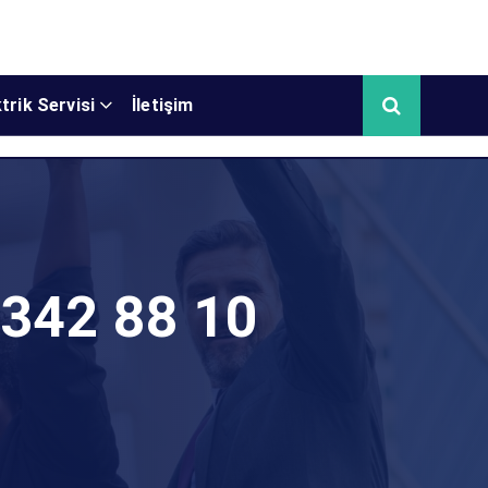
trik Servisi
İletişim
 342 88 10