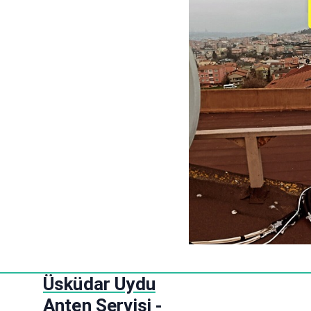
S
Üsküdar Uydu
k
Anten Servisi -