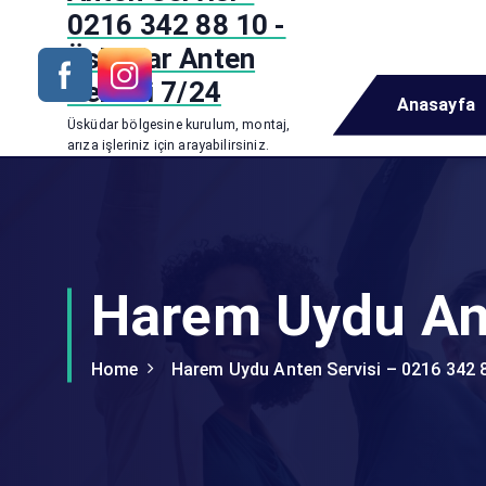
i
0216 342 88 10 -
p
Üsküdar Anten
t
Servisi 7/24
o
Anasayfa
c
Üsküdar bölgesine kurulum, montaj,
o
arıza işleriniz için arayabilirsiniz.
n
t
e
n
t
Harem Uydu Ant
Home
Harem Uydu Anten Servisi – 0216 342 