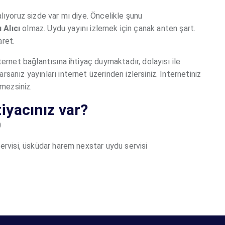
lıyoruz sizde var mı diye. Öncelikle şunu
 Alıcı
olmaz. Uydu yayını izlemek için çanak anten şart.
aret.
ternet bağlantısına ihtiyaç duymaktadır, dolayısı ile
sanız yayınları internet üzerinden izlersiniz. İnternetiniz
emezsiniz.
iyacınız var?
0
ervisi, üsküdar harem nexstar uydu servisi