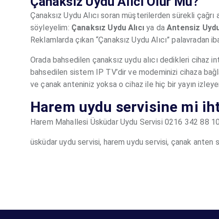
Çanaksız Uydu Alıcı Olur Mu?
Çanaksız Uydu Alıcı soran müşterilerden sürekli çağrı a
söyleyelim:
Çanaksız Uydu Alıcı
ya da
Antensiz Uydu
Reklamlarda çıkan “Çanaksız Uydu Alıcı” palavradan ib
Orada bahsedilen çanaksız uydu alıcı dedikleri cihaz in
bahsedilen sistem IP TV’dir ve modeminizi cihaza bağlar
ve çanak anteniniz yoksa o cihaz ile hiç bir yayın izley
Harem uydu servisine mi iht
Harem Mahallesi Üsküdar Uydu Servisi 0216 342 88 1
üsküdar uydu servisi, harem uydu servisi, çanak anten s