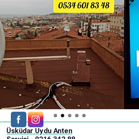
S
Üsküdar Uydu Anten
k
i