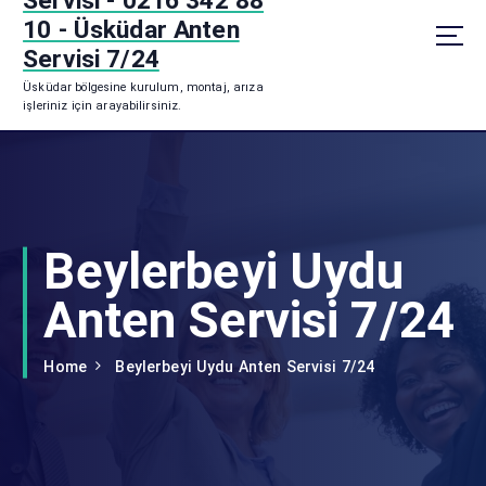
Servisi - 0216 342 88
p
10 - Üsküdar Anten
t
Servisi 7/24
o
Üsküdar bölgesine kurulum, montaj, arıza
c
işleriniz için arayabilirsiniz.
o
n
t
e
n
t
Beylerbeyi Uydu
Anten Servisi 7/24
Home
Beylerbeyi Uydu Anten Servisi 7/24