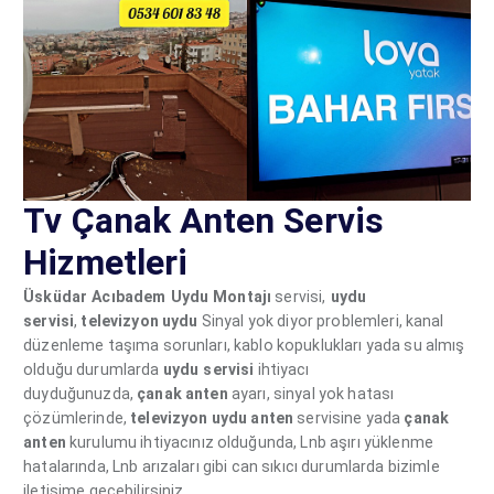
Tv Çanak Anten Servis
Hizmetleri
Üsküdar Acıbadem Uydu Montajı
servisi,
uydu
servisi
,
televizyon
uydu
Sinyal yok diyor problemleri, kanal
düzenleme taşıma sorunları, kablo kopuklukları yada su almış
olduğu durumlarda
uydu servisi
ihtiyacı
duyduğunuzda,
çanak
anten
ayarı, sinyal yok hatası
çözümlerinde,
televizyon
uydu
anten
servisine yada
çanak
anten
kurulumu ihtiyacınız olduğunda, Lnb aşırı yüklenme
hatalarında, Lnb arızaları gibi can sıkıcı durumlarda bizimle
iletişime geçebilirsiniz.