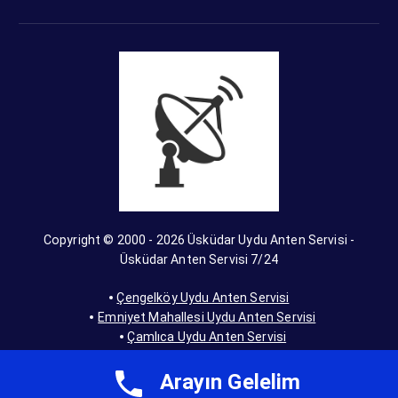
Copyright © 2000 - 2026 Üsküdar Uydu Anten Servisi -
Üsküdar Anten Servisi 7/24
Çengelköy Uydu Anten Servisi
Emniyet Mahallesi Uydu Anten Servisi
Çamlıca Uydu Anten Servisi
Selamiali Mahallesi Uydu Anten Servisi
Fıstıkağacı Uydu Anten Servisi
Arayın Gelelim
Selimiye Uydu Anten Servisi