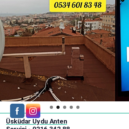
S
Üsküdar Uydu Anten
k
i