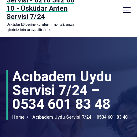
Servisi - 0216 342 88
p
10 - Üsküdar Anten
t
Servisi 7/24
o
Üsküdar bölgesine kurulum, montaj, arıza
c
işleriniz için arayabilirsiniz.
o
n
t
e
n
t
Acıbadem Uydu
Servisi 7/24 –
0534 601 83 48
Home
Acıbadem Uydu Servisi 7/24 – 0534 601 83 48